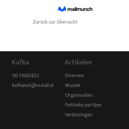
Zurück zur Übersicht
Kafka
Artikelen
06 51682822
Diversen
kafkanet@xs4all.nl
Muziek
Organisaties
Politieke partijen
Verkiezingen