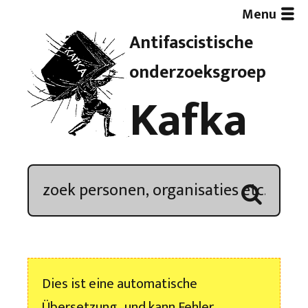
Menu
Antifascistische
Artikelen
onderzoeksgroep
Kafka
Demonstratieoverzicht
In de media
Kroniek
Publicaties
Dies ist eine automatische
Nieuwsbrief
Übersetzung , und kann Fehler