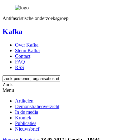
Antifascistische onderzoeksgroep
Kafka
Over Kafka
Steun Kafka
Contact
FAQ
RSS
Zoek
Menu
Artikelen
Demonstratieoverzicht
In de media
Kroniek
Publicaties
Nieuwsbrief
Home
»
Kroniek
»
28-05-2017 | Gouda – 18444