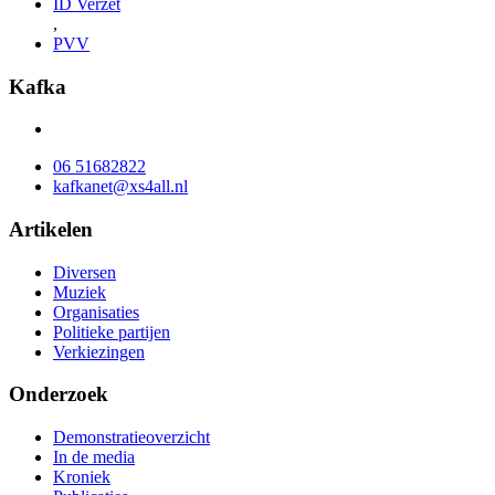
ID Verzet
,
PVV
Kafka
06 51682822
kafkanet@xs4all.nl
Artikelen
Diversen
Muziek
Organisaties
Politieke partijen
Verkiezingen
Onderzoek
Demonstratieoverzicht
In de media
Kroniek