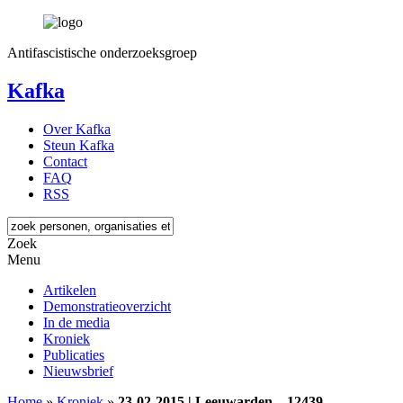
Antifascistische onderzoeksgroep
Kafka
Over Kafka
Steun Kafka
Contact
FAQ
RSS
Zoek
Menu
Artikelen
Demonstratieoverzicht
In de media
Kroniek
Publicaties
Nieuwsbrief
Home
»
Kroniek
»
23-02-2015 | Leeuwarden – 12439