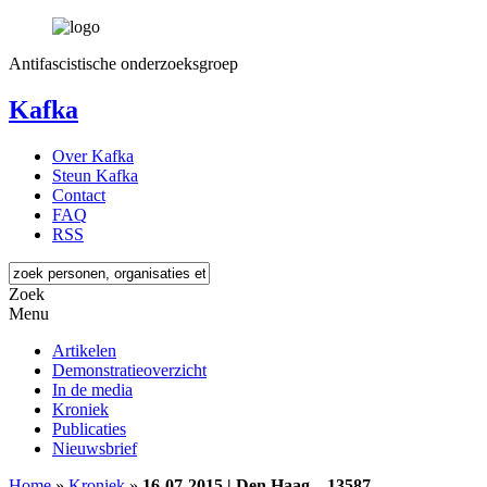
Antifascistische onderzoeksgroep
Kafka
Over Kafka
Steun Kafka
Contact
FAQ
RSS
Zoek
Menu
Artikelen
Demonstratieoverzicht
In de media
Kroniek
Publicaties
Nieuwsbrief
Home
»
Kroniek
»
16-07-2015 | Den Haag – 13587