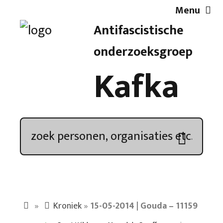
Menu
Antifascistische
Artikelen
onderzoeksgroep
Kafka
Demonstratieoverzicht
In de media
Kroniek
Publicaties
»
Kroniek
»
15-05-2014 | Gouda – 11159
Nieuwsbrief