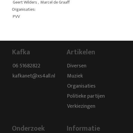
Geert Wilders
,
Marcel de Graaff
Organisaties:
PVV
Kafka
Artikelen
06 51682822
Diversen
kafkanet@xs4all.nl
Muziek
Organisaties
Politieke partijen
Verkiezingen
Onderzoek
Informatie