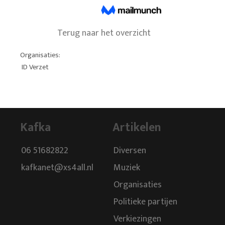
Terug naar het overzicht
Organisaties:
ID Verzet
Kafka
Artikelen
06 51682822
Diversen
kafkanet@xs4all.nl
Muziek
Organisaties
Politieke partijen
Verkiezingen