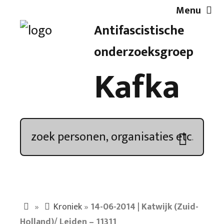
Menu
Antifascistische
Artikelen
onderzoeksgroep
Kafka
Demonstratieoverzicht
In de media
Kroniek
Publicaties
»
Kroniek
»
14-06-2014 | Katwijk (Zuid-
Nieuwsbrief
Holland)/ Leiden – 11311