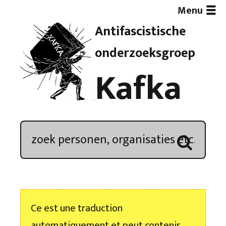
Menu
Antifascistische
Artikelen
onderzoeksgroep
Kafka
Demonstratieoverzicht
In de media
Kroniek
Publicaties
Ce est une traduction
Nieuwsbrief
automatiquement et peut contenir