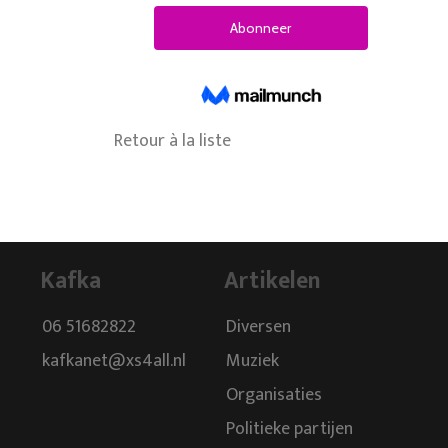
Retour à la liste
Kafka
Artikelen
06 51682822
Diversen
kafkanet@xs4all.nl
Muziek
Organisaties
Politieke partijen