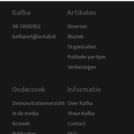
Kafka
Artikelen
06 51682822
Diversen
kafkanet@xs4all.nl
Muziek
Organisaties
Politieke partijen
Verkiezingen
Onderzoek
Informatie
Demonstratieoverzicht
Over Kafka
In de media
Steun Kafka
Kroniek
Contact