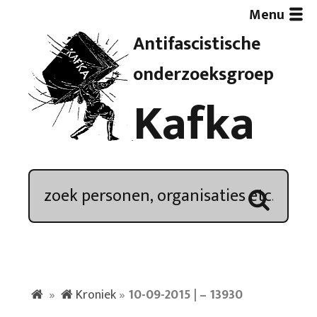
Menu
Antifascistische
Artikelen
onderzoeksgroep
Kafka
Demonstratieoverzicht
In de media
Kroniek
Publicaties
»
Kroniek
»
10-09-2015 | – 13930
Nieuwsbrief