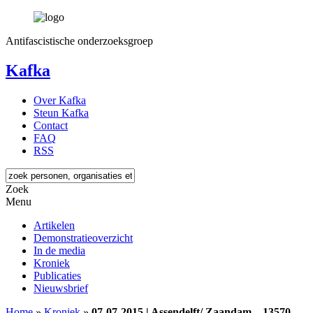
Antifascistische onderzoeksgroep
Kafka
Over Kafka
Steun Kafka
Contact
FAQ
RSS
Zoek
Menu
Artikelen
Demonstratieoverzicht
In de media
Kroniek
Publicaties
Nieuwsbrief
Home
»
Kroniek
»
07-07-2015 | Assendelft/ Zaandam – 13570