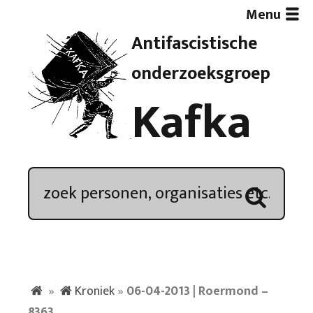
Menu
Antifascistische
Artikelen
onderzoeksgroep
Kafka
Demonstratieoverzicht
In de media
Kroniek
Publicaties
»
Kroniek
»
06-04-2013 | Roermond –
Nieuwsbrief
8363