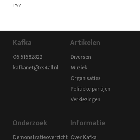
PVV
Kafka
Artikelen
06 51682822
Diversen
kafkanet@xs4all.nl
Muziek
Organisaties
Politieke partijen
Verkiezingen
Onderzoek
Informatie
Demonstratieoverzicht
Over Kafka