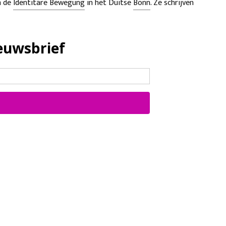
n de
Identitäre Bewegung
in het Duitse
Bonn
. Ze schrijven