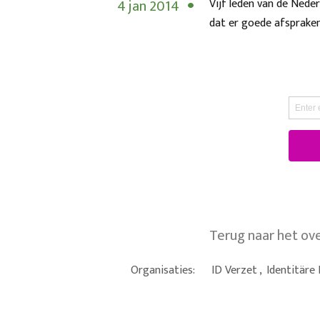
4 jan 2014
Vijf leden van de Nede
dat er goede afsprake
Terug naar het ov
Organisaties:
ID Verzet
,
Identitäre