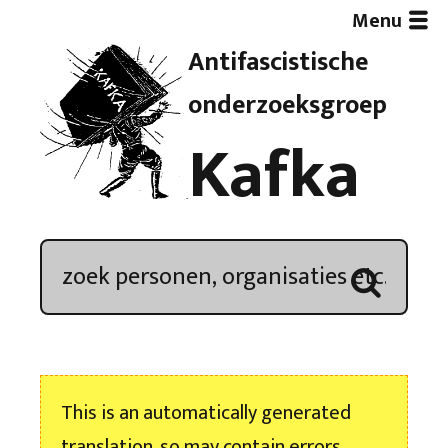
Menu
Antifascistische
Artikelen
onderzoeksgroep
Kafka
Demonstratieoverzicht
In de media
Kroniek
Publicaties
This is an automatically generated
Nieuwsbrief
translation, so may contain errors.