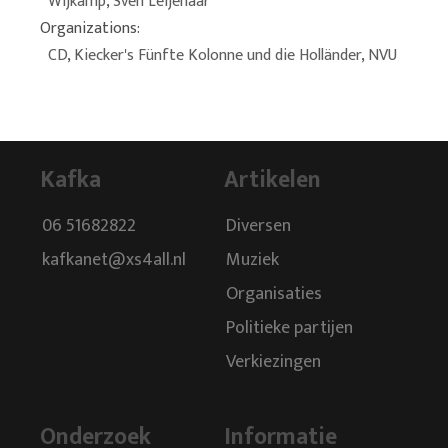
Wijkamp
,
Sven Leijenaar
Organizations:
CD
,
Kiecker's Fünfte Kolonne und die Holländer
,
NVU
Kafka
Artikelen
06 51682822
Diversen
kafkanet@xs4all.nl
Muziek
Organisaties
Politieke partijen
Verkiezingen
Onderzoek
Informatie