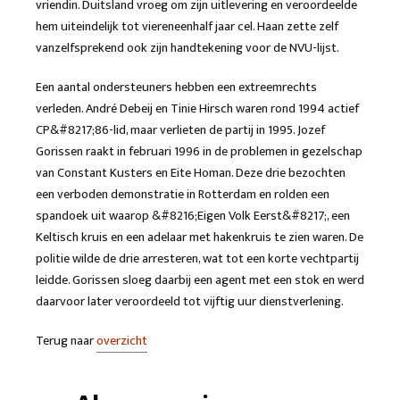
vriendin. Duitsland vroeg om zijn uitlevering en veroordeelde
hem uiteindelijk tot viereneenhalf jaar cel. Haan zette zelf
vanzelfsprekend ook zijn handtekening voor de NVU-lijst.
Een aantal ondersteuners hebben een extreemrechts
verleden. André Debeij en Tinie Hirsch waren rond 1994 actief
CP&#8217;86-lid, maar verlieten de partij in 1995. Jozef
Gorissen raakt in februari 1996 in de problemen in gezelschap
van Constant Kusters en Eite Homan. Deze drie bezochten
een verboden demonstratie in Rotterdam en rolden een
spandoek uit waarop &#8216;Eigen Volk Eerst&#8217;, een
Keltisch kruis en een adelaar met hakenkruis te zien waren. De
politie wilde de drie arresteren, wat tot een korte vechtpartij
leidde. Gorissen sloeg daarbij een agent met een stok en werd
daarvoor later veroordeeld tot vijftig uur dienstverlening.
Terug naar
overzicht