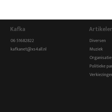
Kafka
Artikele
06 51682822
Diversen
kafkanet@xs4all.nl
Muziek
Organisatie
Politieke pa
Verkiezinge