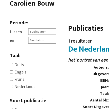
Carolien Bouw
Periode:
Publicaties
tussen
en
1 resultaten
De Nederlan
Taal:
het ‘portret van een 
Duits
Auteurs:
Engels
Uitgever:
Frans
ISBN:
Nederlands
Jaar:
Taal:
Soort publicatie
Aantal blz:
Soort Uitgave: