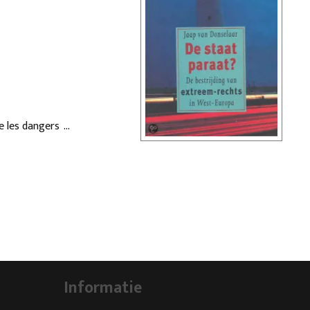
 les dangers de
nt plus aussi grand
variées:
 participation
lemagne, France,
droite et ceux qui
Informatie
s différents