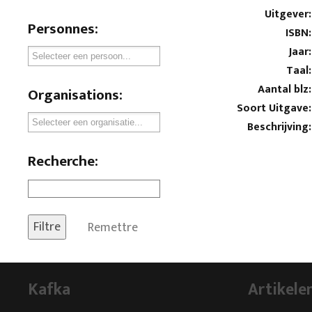
Uitgever:
Personnes:
ISBN:
Jaar:
Taal:
Aantal blz:
Organisations:
Soort Uitgave:
Beschrijving:
Recherche:
Remettre
Kafka
Artikele