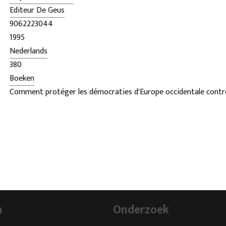
Editeur De Geus
9062223044
1995
Nederlands
380
Boeken
Comment protéger les démocraties d'Europe occidentale contre
l'extrême droite?
Depuis la Seconde Guerre mondiale est à l'extrême droite ne so
et menaçant qu'ils le sont aujourd'hui. Les manifestations sont 
propagande propagation, démonstrations et manifestations, la
électorale, implication dans la violence politique et raciale.
De staat paraat? examine qui mesure les gouvernements de l'Al
Angleterre, Belgique et aux Pays-Bas prennent contre l'extrême 
sont les plus efficaces.
n
Onderzoek
L'auteur montre comment les obstacles sont importants dans le