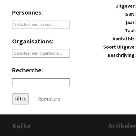
Uitgever:
Personnes:
ISBN:
Jaar:
Taal:
Aantal blz:
Organisations:
Soort Uitgave:
Beschrijving:
Recherche:
Remettre
Kafka
Artikele