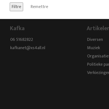
Remettre
Kafka
Artikele
06 51682822
Diversen
kafkanet@xs4all.nl
Muziek
Organisatie
Politieke pa
Verkiezinge