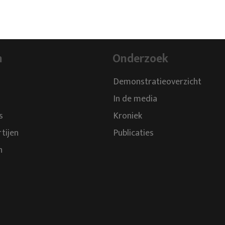
n
Onderzoek
Demonstratieoverzicht
In de media
s
Kroniek
rtijen
Publicaties
n