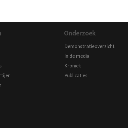
n
Onderzoek
Demonstratieoverzicht
In de media
s
Kroniek
rtijen
Publicaties
n