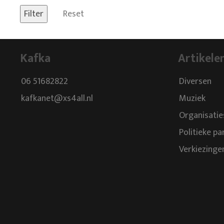
Reset
Kafka
Artikele
06 51682822
Diversen
kafkanet@xs4all.nl
Muziek
Organisatie
Politieke pa
Verkiezinge