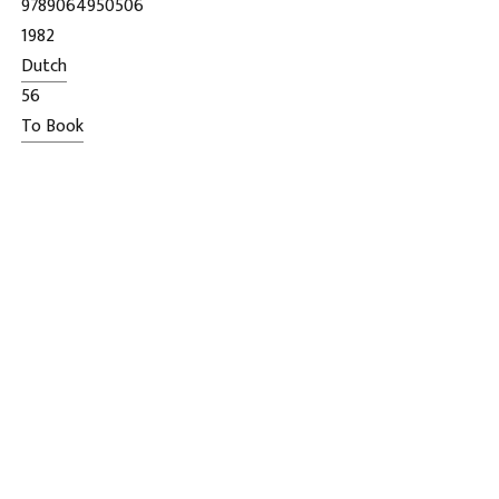
9789064950506
1982
Dutch
56
To Book