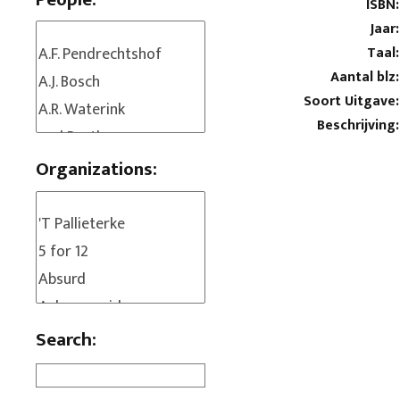
ISBN:
Jaar:
Taal:
Aantal blz:
Soort Uitgave:
Beschrijving:
Organizations:
Search: