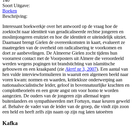
140
Soort Uitgave:
Boeken
Beschrijving:
Interessant boekwerkje over het antwoord op de vraag hoe de
zoektocht naar identiteit van geradicaliseerde rechtse jongeren en
moslimjongeren eruitziet en hoe die identiteit er uiteindelijk uitziet.
Daarnaast brengt Gielen de overeenkomsten in kaart, evalueert ze
maatregelen van de overheid om radicalisering te voorkomen en
doet ze aanbevelingen. De Almeerse Gielen zocht tijdens hun
voorarrest contact met de Voorposters uit Almere die veroordeeld
werden wegens pogingen tot brandstichting van islamitische
gebouwen en een kraakpand (zie
Alert!
nr 3, 2007
). Een aantal van
hen vulde interviewformulieren in waaruit een algemeen beeld naar
voren kwam: normen en waarden, kritiekloze onderwerping aan
nationaalsocialistische leider, geloof in bovennatuurlijke krachten en
complottheorieën en een grote angst om voor homo te worden
aangezien. De ouders van de jongeren zijn allemaal tegen
buitenlanders en sympathiseerden met Fortuyn, maar keuren geweld
af. Behalve de vader van de leider van de groep, die vindt zijn zoon
een held en heeft zelfs zijn naam op zijn rug laten tatoeëren
Kafka