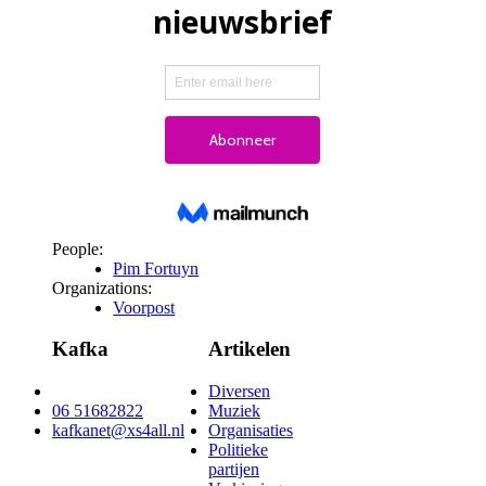
People:
Pim Fortuyn
Organizations:
Voorpost
Kafka
Artikelen
Diversen
06 51682822
Muziek
kafkanet@xs4all.nl
Organisaties
Politieke
partijen