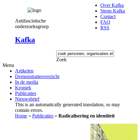
Over Kafka
Steun Kafka
Contact
Antifascistische
FAQ
onderzoeksgroep
RSS
Kafka
Zoek
Menu
Artikelen
Demonstratieoverzicht
In de media
Kroniek
Publicaties
Nieuwsbrief
This is an automatically generated translation, so may
contain errors.
Home
»
Publicaties
»
Radicalisering en identiteit