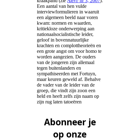
kraakpand (zie
Alert!
nr 3, 2007
).
Een aantal van hen vulde
interviewformulieren in waaruit
een algemeen beeld naar voren
kwam: normen en waarden,
kritiekloze onderwerping aan
nationaalsocialistische leider,
geloof in bovennatuurlijke
krachten en complottheorieën en
een grote angst om voor homo te
worden aangezien. De ouders
van de jongeren zijn allemaal
tegen buitenlanders en
sympathiseerden met Fortuyn,
maar keuren geweld af. Behalve
de vader van de leider van de
groep, die vindt zijn zoon een
held en heeft zelfs zijn naam op
zijn rug laten tatoeëren