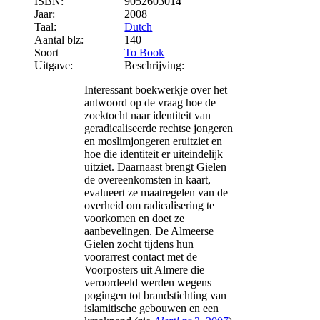
ISBN:
9052603014
Jaar:
2008
Taal:
Dutch
Aantal blz:
140
Soort
To Book
Uitgave:
Beschrijving:
Interessant boekwerkje over het
antwoord op de vraag hoe de
zoektocht naar identiteit van
geradicaliseerde rechtse jongeren
en moslimjongeren eruitziet en
hoe die identiteit er uiteindelijk
uitziet. Daarnaast brengt Gielen
de overeenkomsten in kaart,
evalueert ze maatregelen van de
overheid om radicalisering te
voorkomen en doet ze
aanbevelingen. De Almeerse
Gielen zocht tijdens hun
voorarrest contact met de
Voorposters uit Almere die
veroordeeld werden wegens
pogingen tot brandstichting van
islamitische gebouwen en een