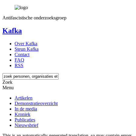
Antifascistische onderzoeksgroep
Kafka
Over Kafka
Steun Kafka
Contact
FAQ
RSS
Zoek
Menu
Artikelen
Demonstratieoverzicht
In de media
Kroniek
Publicaties
Nieuwsbrief
This is an automatically generated translation, so may contain errors.