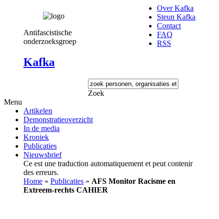
Over Kafka
Steun Kafka
Contact
Antifascistische
FAQ
onderzoeksgroep
RSS
Kafka
Zoek
Menu
Artikelen
Demonstratieoverzicht
In de media
Kroniek
Publicaties
Nieuwsbrief
Ce est une traduction automatiquement et peut contenir
des erreurs.
Home
»
Publicaties
»
AFS Monitor Racisme en
Extreem-rechts CAHIER