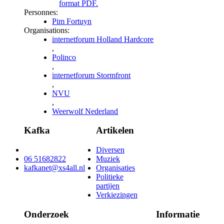
format PDF.
Personnes:
Pim Fortuyn
Organisations:
internetforum Holland Hardcore
,
Polinco
,
internetforum Stormfront
,
NVU
,
Weerwolf Nederland
Kafka
Artikelen
Diversen
06 51682822
Muziek
kafkanet@xs4all.nl
Organisaties
Politieke
partijen
Verkiezingen
Onderzoek
Informatie