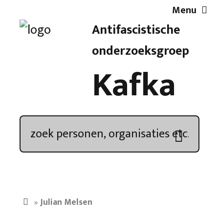
Menu
Antifascistische
Artikelen
onderzoeksgroep
Kafka
Demonstratieoverzicht
In de media
Kroniek
Publicaties
»
Julian Melsen
Nieuwsbrief