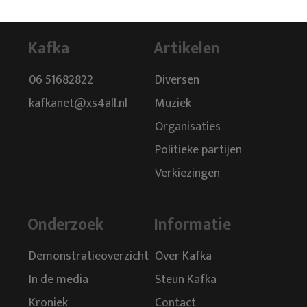
Kafka
Artikelen
06 51682822
Diversen
kafkanet@xs4all.nl
Muziek
Organisaties
Politieke partijen
Verkiezingen
Onderzoek
Informatie
Demonstratieoverzicht
Over Kafka
In de media
Steun Kafka
Kroniek
Contact