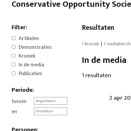
Conservative Opportunity Soci
Filter:
Resultaten
Artikelen
1 kroniek
1 mediaberic
Demonstraties
Kroniek
In de media
In de media
Publicaties
1 resultaten
Periode:
2 apr 20
tussen
en
Personen: