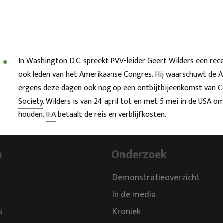
In Washington D.C. spreekt
PVV
-leider
Geert Wilders
een rece
ook leden van het Amerikaanse Congres. Hij waarschuwt de Am
ergens deze dagen ook nog op een ontbijtbijeenkomst van Con
Society
. Wilders is van 24 april tot en met 5 mei in de USA o
houden.
IFA
betaalt de reis en verblijfkosten.
n
Onderzoek
Demonstratieoverzicht
In de media
s
Kroniek