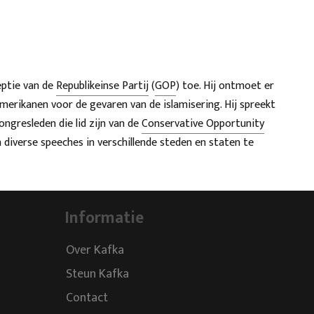
ptie van de
Republikeinse Partij
(
GOP
) toe. Hij ontmoet er
erikanen voor de gevaren van de islamisering. Hij spreekt
gresleden die lid zijn van de
Conservative Opportunity
m diverse speeches in verschillende steden en staten te
Informatie
Over Kafka
Steun Kafka
Contact