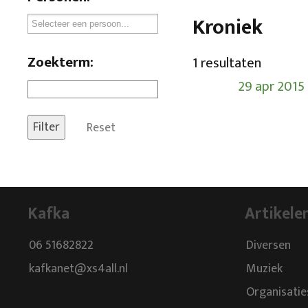
Kroniek
Zoekterm:
1 resultaten
29 apr 2015
Reset
Kafka
Artikele
06 51682822
Diversen
kafkanet@xs4all.nl
Muziek
Organisatie