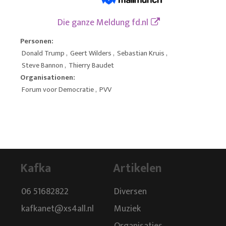
Die ganze Meldung
fd.nl
Personen:
Donald Trump
,
Geert Wilders
,
Sebastian Kruis
,
Steve Bannon
,
Thierry Baudet
Organisationen:
Forum voor Democratie
,
PVV
Kafka
Artikelen
06 51682822
Diversen
kafkanet@xs4all.nl
Muziek
Organisaties