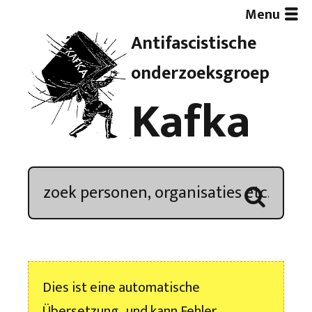
Menu
Antifascistische
Artikelen
onderzoeksgroep
Kafka
Demonstratieoverzicht
In de media
Kroniek
Publicaties
Dies ist eine automatische
Nieuwsbrief
Übersetzung , und kann Fehler