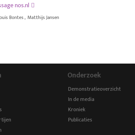
essage
nos.nl
ouis Bontes
,
Matthijs Jansen
n
Onderzoek
Demonstratieoverzicht
In de media
s
Kroniek
rtijen
Publicaties
n