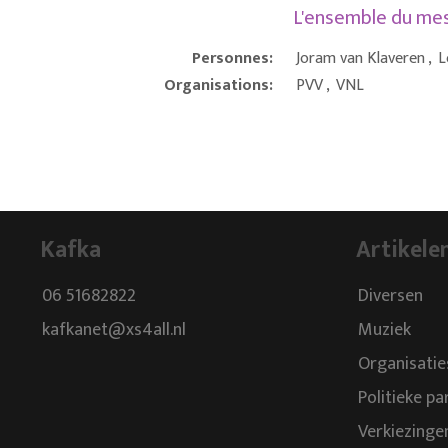
L'ensemble du m
Personnes:
Joram van Klaveren
,
L
Organisations:
PVV
,
VNL
Kafka
Artikele
06 51682822
Diversen
kafkanet@xs4all.nl
Muziek
Organisatie
Politieke pa
Verkiezinge