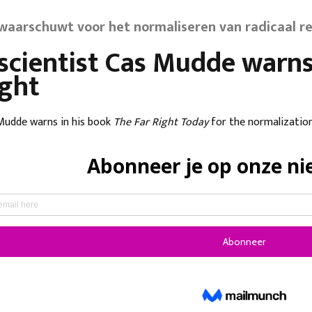
waarschuwt voor het normaliseren van radicaal r
l scientist Cas Mudde warn
ight
 Mudde warns in his book
The Far Right Today
for the normalization 