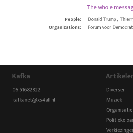
The whole messa
People:
Donald Trump
,
Thierr
Organizations:
Forum voor Democrat
Kafka
Artikele
06 51682822
Diversen
kafkanet@xs4all.nl
Muziek
Organisatie
Politieke pa
Verkiezinge