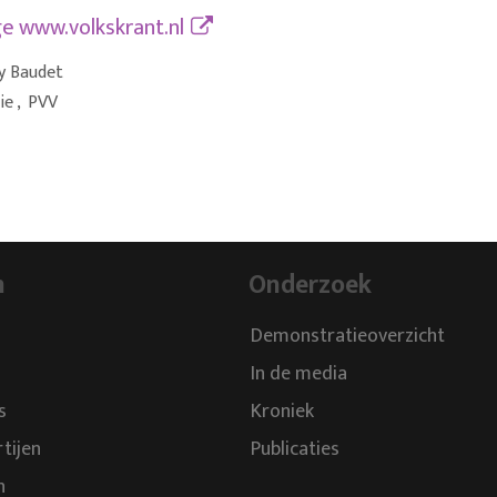
ge
www.volkskrant.nl
y Baudet
ie
,
PVV
n
Onderzoek
Demonstratieoverzicht
In de media
s
Kroniek
rtijen
Publicaties
n