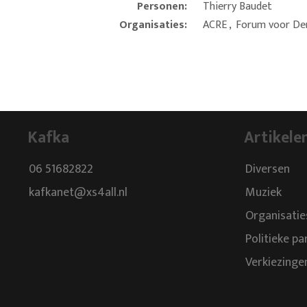
Personen:
Thierry Baudet
Organisaties:
ACRE
,
Forum voor De
Kafka
Artikele
06 51682822
Diversen
kafkanet@xs4all.nl
Muziek
Organisatie
Politieke pa
Verkiezinge