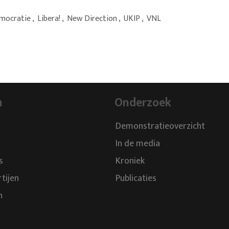
mocratie
,
Libera!
,
New Direction
,
UKIP
,
VNL
n
Onderzoek
Demonstratieoverzicht
In de media
s
Kroniek
rtijen
Publicaties
n