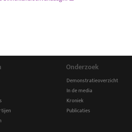
n
Onderzoek
Demonstratieoverzicht
In de media
s
Kroniek
rtijen
Publicaties
n