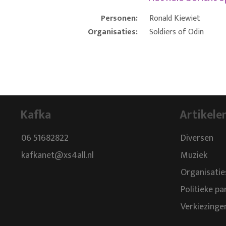
Personen:
Ronald Kiewiet
Organisaties:
Soldiers of Odin
Kafka
Artikele
06 51682822
Diversen
kafkanet@xs4all.nl
Muziek
Organisatie
Politieke pa
Verkiezinge