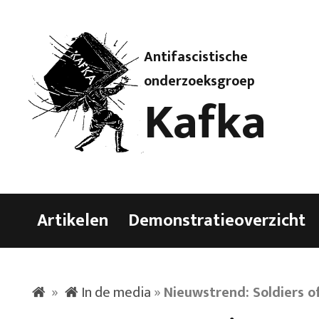
Antifascistische
onderzoeksgroep
Kafka
Artikelen
Demonstratieoverzicht
»
In de media
»
Nieuwstrend: Soldiers o