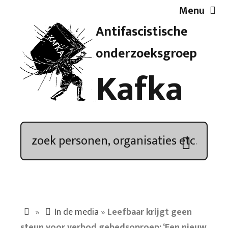
Menu
Antifascistische
Artikelen
onderzoeksgroep
Kafka
Demonstratieoverzicht
In de media
Kroniek
Publicaties
»
In de media
»
Leefbaar krijgt geen
Nieuwsbrief
steun voor verbod gebedsoproep: ‘Een nieuw