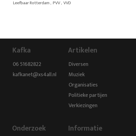
Leefbaar Rotterdam
,
PVV
,
VVD
Kafka
Artikelen
06 51682822
Diversen
kafkanet@xs4all.nl
Muziek
Organisaties
Politieke partijen
Verkiezingen
Onderzoek
Informatie