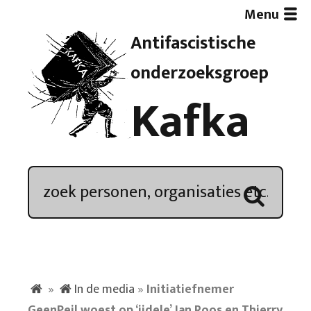
Menu
Antifascistische
Artikelen
onderzoeksgroep
Kafka
Demonstratieoverzicht
In de media
Kroniek
Publicaties
»
In de media
»
Initiatiefnemer
Nieuwsbrief
GeenPeil woest op ‘ijdele’ Jan Roos en Thierry