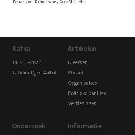
Forum voor Democratie
,
GeenStijl
,
VNL
Kafka
Artikelen
06 51682822
Diversen
kafkanet@xs4all.nl
Muziek
Organisaties
Politieke partijen
Verkiezingen
Onderzoek
Informatie