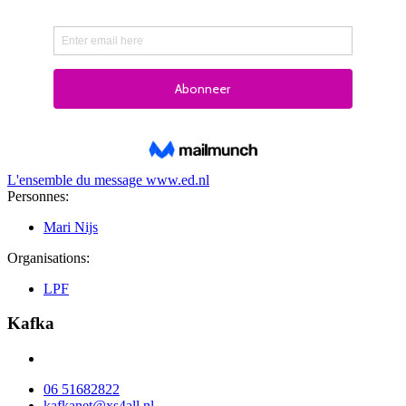
L'ensemble du message
www.ed.nl
Personnes:
Mari Nijs
Organisations:
LPF
Kafka
06 51682822
kafkanet@xs4all.nl