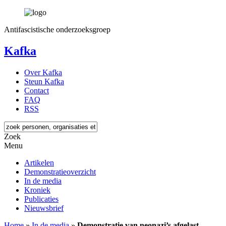
Antifascistische onderzoeksgroep
Kafka
Over Kafka
Steun Kafka
Contact
FAQ
RSS
Zoek
Menu
Artikelen
Demonstratieoverzicht
In de media
Kroniek
Publicaties
Nieuwsbrief
Home
»
In de media
»
Demonstratie van neonazi’s afgelast