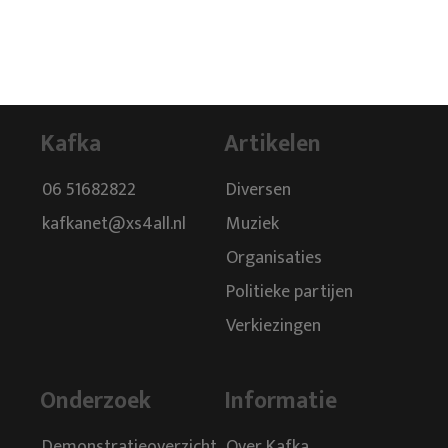
Kafka
Artikelen
06 51682822
Diversen
kafkanet@xs4all.nl
Muziek
Organisaties
Politieke partijen
Verkiezingen
Onderzoek
Informatie
Demonstratieoverzicht
Over Kafka