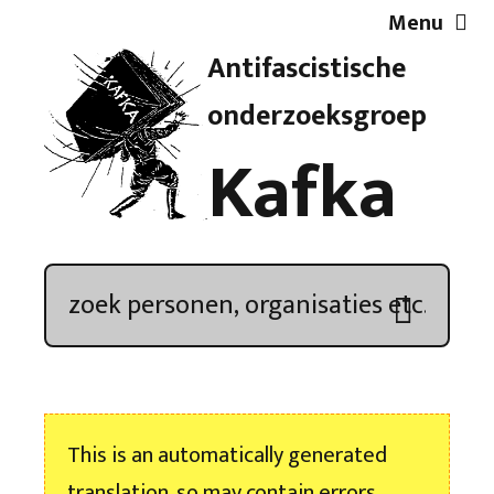
Menu
Antifascistische
Artikelen
onderzoeksgroep
Kafka
Demonstratieoverzicht
In de media
Kroniek
Publicaties
This is an automatically generated
Nieuwsbrief
translation, so may contain errors.