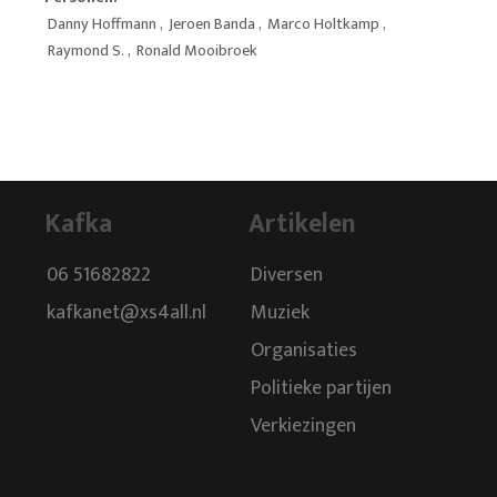
Danny Hoffmann
,
Jeroen Banda
,
Marco Holtkamp
,
Raymond S.
,
Ronald Mooibroek
Kafka
Artikelen
06 51682822
Diversen
kafkanet@xs4all.nl
Muziek
Organisaties
Politieke partijen
Verkiezingen