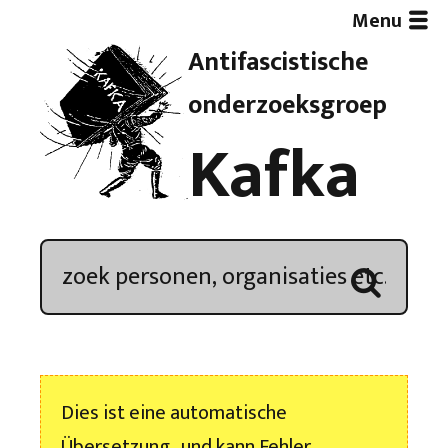
Menu
Antifascistische
Artikelen
onderzoeksgroep
Kafka
Demonstratieoverzicht
In de media
Kroniek
Publicaties
Dies ist eine automatische
Nieuwsbrief
Übersetzung , und kann Fehler