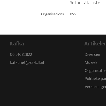
Retour à la liste
Organisations:
PVV
Kafka
Artikele
06 51682822
Diversen
kafkanet@xs4all.nl
Muziek
Organisatie
Politieke pa
Verkiezinge