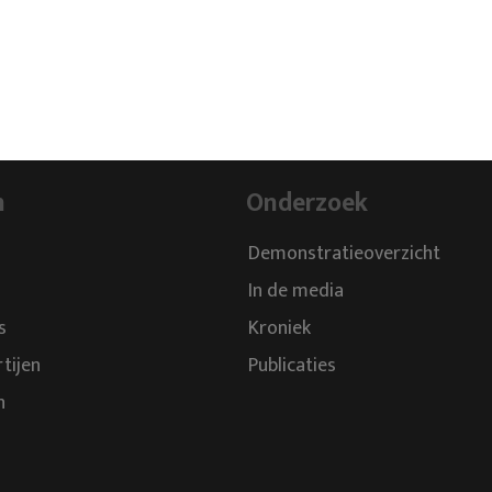
n
Onderzoek
Demonstratieoverzicht
In de media
s
Kroniek
rtijen
Publicaties
n