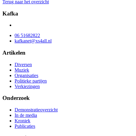
Terug naar het overzicht
Kafka
06 51682822
kafkanet@xs4all.nl
Artikelen
Diversen
Muziek
Organisaties
Politieke partijen
Verkiezingen
Onderzoek
Demonstratieoverzicht
In de media
Kroniek
Publicaties