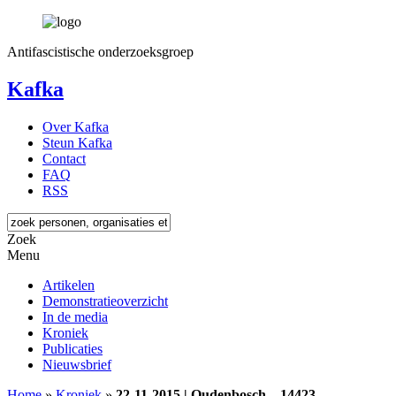
Antifascistische onderzoeksgroep
Kafka
Over Kafka
Steun Kafka
Contact
FAQ
RSS
Zoek
Menu
Artikelen
Demonstratieoverzicht
In de media
Kroniek
Publicaties
Nieuwsbrief
Home
»
Kroniek
»
22-11-2015 | Oudenbosch – 14423