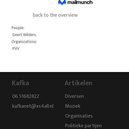
back to the overview
People:
Geert Wilders
Organizations:
PVV
Kafka
Artikelen
06 51682822
Diversen
kafkanet@xs4all.nl
Muziek
Organisaties
Politieke partijen