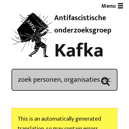
Menu
Antifascistische
Artikelen
onderzoeksgroep
Kafka
Demonstratieoverzicht
In de media
Kroniek
Publicaties
This is an automatically generated
Nieuwsbrief
translation, so may contain errors.