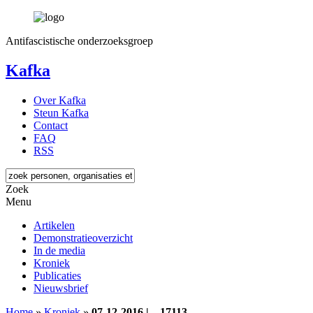
Antifascistische onderzoeksgroep
Kafka
Over Kafka
Steun Kafka
Contact
FAQ
RSS
Zoek
Menu
Artikelen
Demonstratieoverzicht
In de media
Kroniek
Publicaties
Nieuwsbrief
Home
»
Kroniek
»
07-12-2016 | – 17113