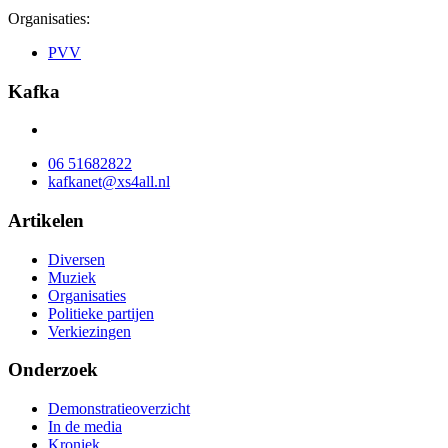
Organisaties:
PVV
Kafka
06 51682822
kafkanet@xs4all.nl
Artikelen
Diversen
Muziek
Organisaties
Politieke partijen
Verkiezingen
Onderzoek
Demonstratieoverzicht
In de media
Kroniek