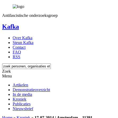
Antifascistische onderzoeksgroep
Kafka
Over Kafka
Steun Kafka
Contact
FAQ
RSS
Zoek
Menu
Artikelen
Demonstratieoverzicht
In de media
Kroniek
Publicaties
Nieuwsbrief
Home
»
Kroniek
»
17-07-2014 | Amsterdam – 11391