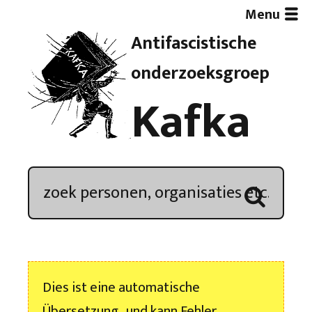
Menu
Antifascistische
Artikelen
onderzoeksgroep
Kafka
Demonstratieoverzicht
In de media
Kroniek
Publicaties
Dies ist eine automatische
Nieuwsbrief
Übersetzung , und kann Fehler