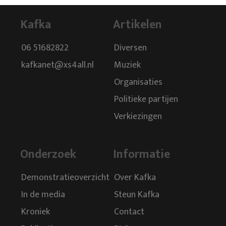
Kafka
Artikelen
06 51682822
Diversen
kafkanet@xs4all.nl
Muziek
Organisaties
Politieke partijen
Verkiezingen
Onderzoek
Informatie
Demonstratieoverzicht
Over Kafka
In de media
Steun Kafka
Kroniek
Contact