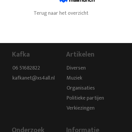
Terug naar het overzicht
Kafka
Artikelen
06 51682822
Diversen
kafkanet@xs4all.nl
Muziek
Organisaties
Politieke partijen
Verkiezingen
Onderzoek
Informatie