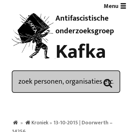
Menu
Antifascistische
Artikelen
onderzoeksgroep
Kafka
Demonstratieoverzicht
In de media
Kroniek
Publicaties
»
Kroniek
»
13-10-2015 | Doorwerth –
Nieuwsbrief
14256