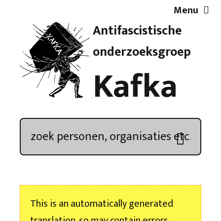
Menu
Antifascistische
Artikelen
onderzoeksgroep
Kafka
Demonstratieoverzicht
In de media
Kroniek
Publicaties
This is an automatically generated
Nieuwsbrief
translation, so may contain errors.