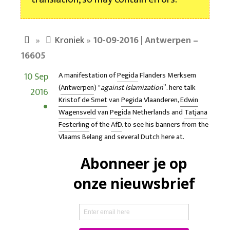
»
Kroniek
»
10-09-2016 | Antwerpen –
16605
10 Sep
A manifestation of
Pegida
Flanders Merksem
(
Antwerpen
) "
against Islamization
”. here talk
2016
Kristof de Smet
van
Pegida
Vlaanderen,
Edwin
Wagensveld
van
Pegida
Netherlands and
Tatjana
Festerling
of the
AfD
. to see his banners from the
Vlaams Belang
and several Dutch here at.