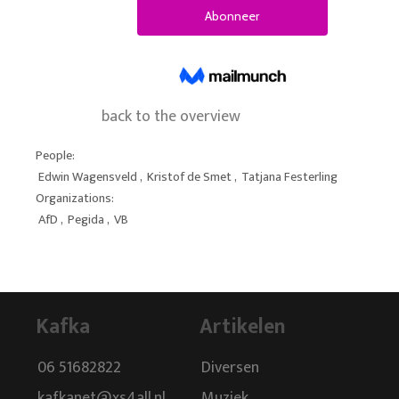
back to the overview
People:
Edwin Wagensveld
,
Kristof de Smet
,
Tatjana Festerling
Organizations:
AfD
,
Pegida
,
VB
Kafka
Artikelen
06 51682822
Diversen
kafkanet@xs4all.nl
Muziek