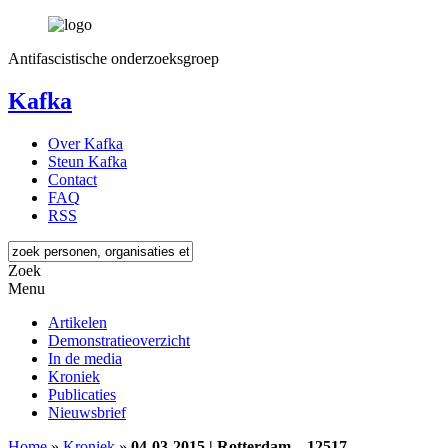
Antifascistische onderzoeksgroep
Kafka
Over Kafka
Steun Kafka
Contact
FAQ
RSS
Zoek
Menu
Artikelen
Demonstratieoverzicht
In de media
Kroniek
Publicaties
Nieuwsbrief
Home
»
Kroniek
»
04-03-2015 | Rotterdam – 12517