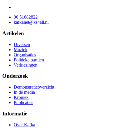
06 51682822
kafkanet@xs4all.nl
Artikelen
Diversen
Muziek
Organisaties
Politieke partijen
Verkiezingen
Onderzoek
Demonstratieoverzicht
In de media
Kroniek
Publicaties
Informatie
Over Kafka