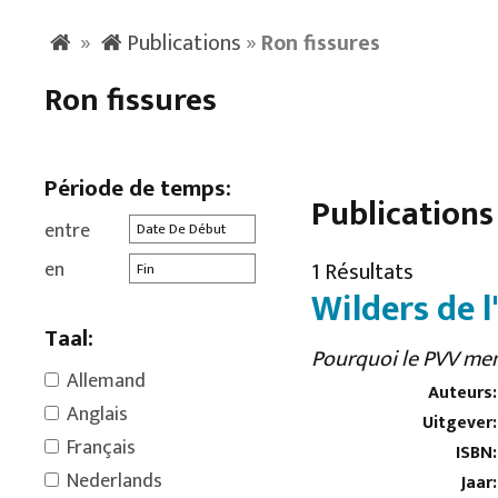
»
Publications
»
Ron fissures
Ron fissures
Période de temps:
Publications
entre
en
1 Résultats
Wilders de l
Taal:
Pourquoi le PVV men
Allemand
Auteurs:
Anglais
Uitgever:
Français
ISBN:
Nederlands
Jaar: