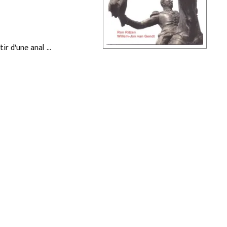
tir d'une analyse
flit avec les
 de Wilders se
de nombreuses
lam et sans violence
larations par son
eut exister, est
x sur les droits de
ales PVV restreint
e d'une importance