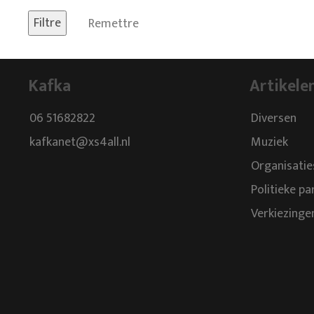
Remettre
Kafka
Artikele
06 51682822
Diversen
kafkanet@xs4all.nl
Muziek
Organisatie
Politieke pa
Verkiezinge