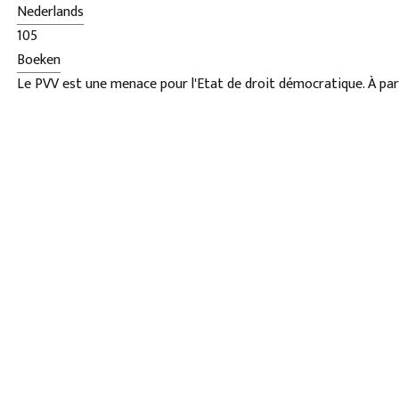
Nederlands
105
Boeken
Le PVV est une menace pour l'Etat de droit démocratique. À par
juridique de leurs propositions montre qu'ils sont souvent en con
principes qui forment le noyau de la loi d'aujourd'hui. État idéal
tourne à partir d'un point de vue juridique soupçonné d'avoir 
similitudes avec la règle de l'Iran, mais - évidemment – sans l'is
physique. Le Parti pour la liberté fait un certain nombre de déc
nom donc pas d'honneur. Notre liberté, aussi le fait que le PVV p
possible grâce aux restrictions imposées relativement marginau
la démocratie néerlandaise. En étirant même les limites margin
finalement, la liberté des citoyens que le parti lui-même comm
primordiale semble contribuer. Le livre est un blog lié:
http://pvvrechtsstaat.blogspot.nl
.