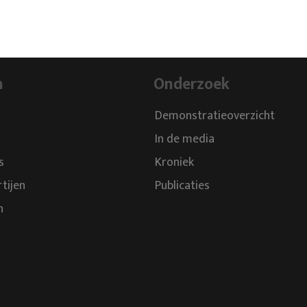
n
Onderzoek
Demonstratieoverzicht
In de media
s
Kroniek
rtijen
Publicaties
n