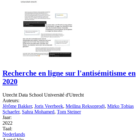
Recherche en ligne sur l'antisémitisme en
2020
Utrecht Data School Université d'Utrecht
Auteurs:
Jérôme Bakker
,
Joris Veerbeek
,
Meilina Reksoprodj
,
Mirko Tobias
Schaefer
,
Sahra Mohamed
,
Tom Steiner
Jaar:
2022
Taal:
Nederlands
Aantal blz: