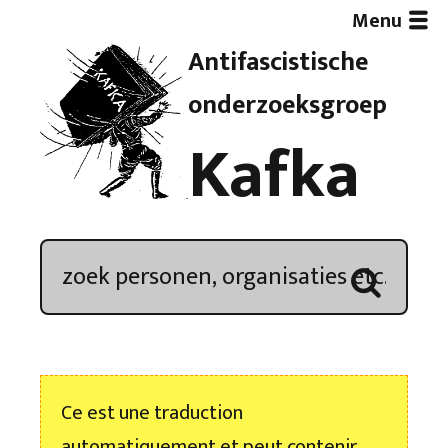
Menu
Antifascistische
Artikelen
onderzoeksgroep
Kafka
Demonstratieoverzicht
In de media
Kroniek
Publicaties
Ce est une traduction
Nieuwsbrief
automatiquement et peut contenir