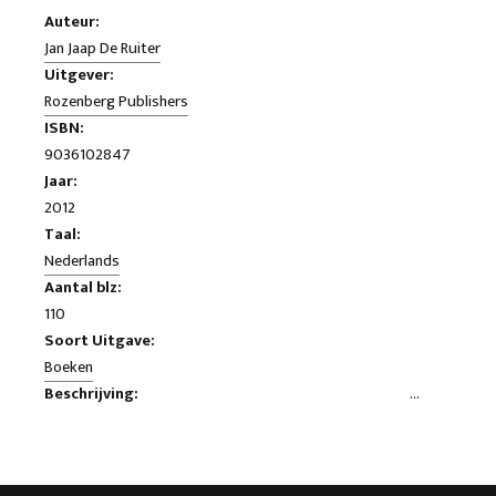
Auteur:
Jan Jaap De Ruiter
Uitgever:
Rozenberg Publishers
ISBN:
9036102847
Jaar:
2012
Taal:
Nederlands
Aantal blz:
110
Soort Uitgave:
Boeken
Beschrijving:
Dans ce livre, arabisant Jan Jaap De Ruiter (1959), à l'Université
de Tilburg, Sur l'idéologie PVV exprimée par PVV MP Martin
Bosma dans son livre L'élite imposture des contrefacteurs