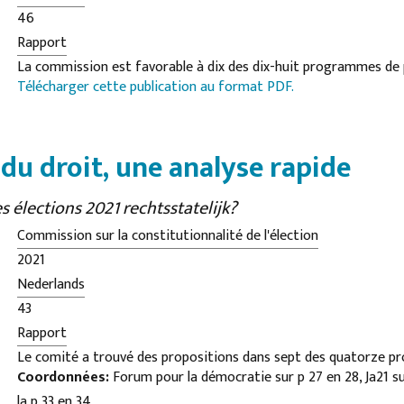
46
Rapport
La commission est favorable à dix des dix-huit programmes de 
Télécharger cette publication au format PDF.
trouvé des couples qui ne respectaient pas les normes minimales
à supporter. Lors des élections précédentes 2021 sept des qua
sur-
du droit, une analyse rapide
les programmes des partis examinés soulèvent un ou plusieurs 
La disqualification rouge concerne principalement les proposit
s élections 2021 rechtsstatelijk?
de l'immigration-
Commission sur la constitutionnalité de l'élection
tion et asile, comme le recours à ce que l'on appelle les quotas d
2021
imposer des peines minimales plus sévères, qui garantit l'indép
Nederlands
la capacité du juge à administrer la justice dans des cas individ
43
les propositions ont également été reçues en rouge parce qu'ell
Rapport
ouvertement
Le comité a trouvé des propositions dans sept des quatorze 
de certains groupes de citoyens ou se voient refuser l’accès à la
Coordonnées:
Forum pour la démocratie sur p 27 en 28, Ja21 su
partis examinés qui ne passent pas le test par rapport aux nor
gêné.
la p 33 en 34,