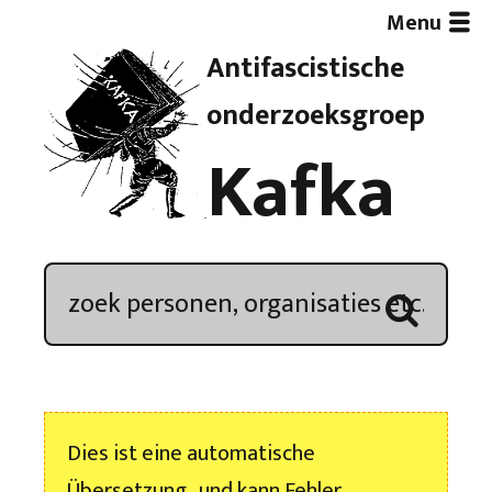
Menu
Antifascistische
Artikelen
onderzoeksgroep
Kafka
Demonstratieoverzicht
In de media
Kroniek
Publicaties
Dies ist eine automatische
Nieuwsbrief
Übersetzung , und kann Fehler