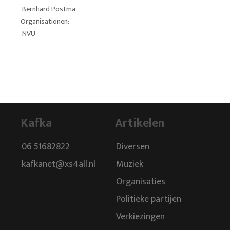
Bernhard Postma
Organisationen:
NVU
Kafka
Artikelen
06 51682822
Diversen
kafkanet@xs4all.nl
Muziek
Organisaties
Politieke partijen
Verkiezingen