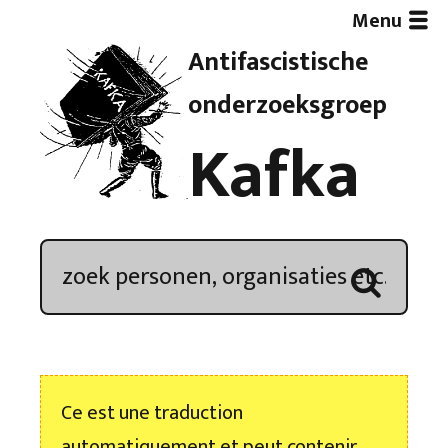
Menu
Antifascistische
Artikelen
onderzoeksgroep
Kafka
Demonstratieoverzicht
In de media
Kroniek
Publicaties
Ce est une traduction
Nieuwsbrief
automatiquement et peut contenir