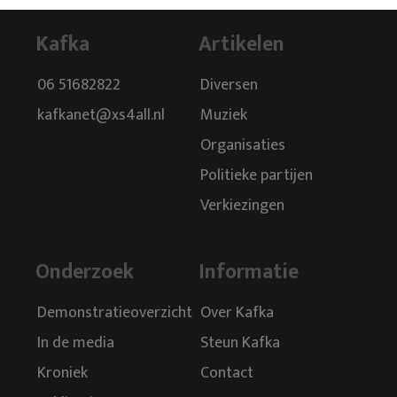
Kafka
Artikelen
06 51682822
Diversen
kafkanet@xs4all.nl
Muziek
Organisaties
Politieke partijen
Verkiezingen
Onderzoek
Informatie
Demonstratieoverzicht
Over Kafka
In de media
Steun Kafka
Kroniek
Contact